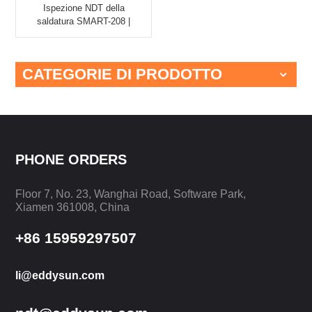
Ispezione NDT della
saldatura SMART-208 |
EDDYSUN
CATEGORIE DI PRODOTTO
PHONE ORDERS
Floor 7, No. 23, Wanghai Road, Software Park,
Xiamen 361008, China
+86 15959297507
li@eddysun.com