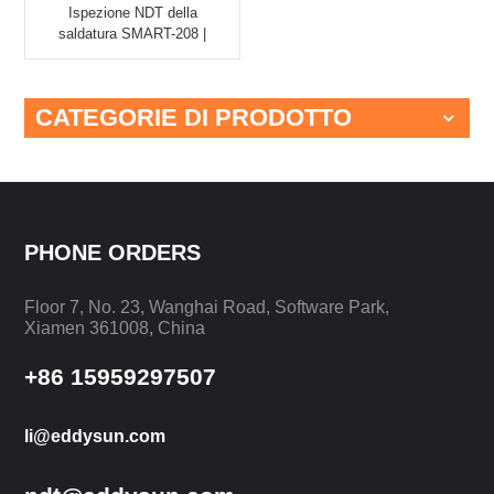
Ispezione NDT della
saldatura SMART-208 |
EDDYSUN
CATEGORIE DI PRODOTTO
PHONE ORDERS
Floor 7, No. 23, Wanghai Road, Software Park,
Xiamen 361008, China
+86 15959297507
li@eddysun.com