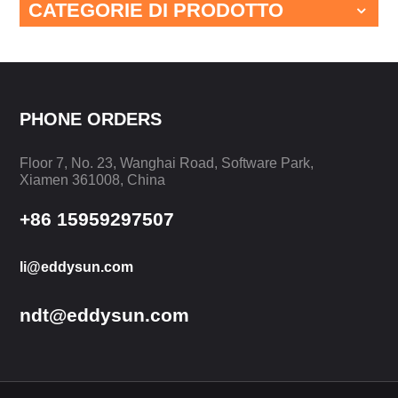
CATEGORIE DI PRODOTTO
PHONE ORDERS
Floor 7, No. 23, Wanghai Road, Software Park,
Xiamen 361008, China
+86 15959297507
li@eddysun.com
ndt@eddysun.com