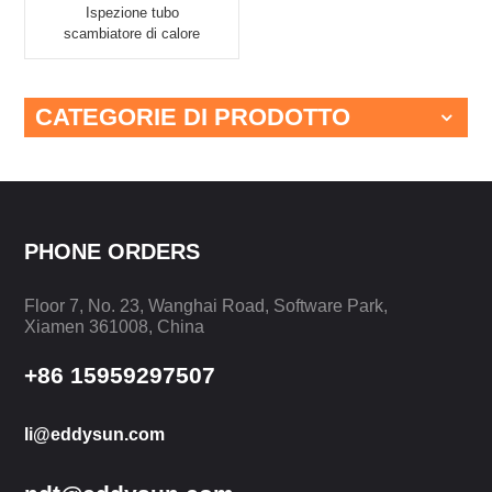
Ispezione tubo
scambiatore di calore
EEC-39RFT
CATEGORIE DI PRODOTTO
PHONE ORDERS
Floor 7, No. 23, Wanghai Road, Software Park,
Xiamen 361008, China
+86 15959297507
li@eddysun.com