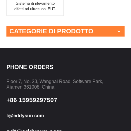
Sistema di rilevamento
difetti ad ultrasuoni EUT-
1001C - Eddysun
CATEGORIE DI PRODOTTO
PHONE ORDERS
Floor 7, No. 23, Wanghai Road, Software Park,
Xiamen 361008, China
+86 15959297507
li@eddysun.com