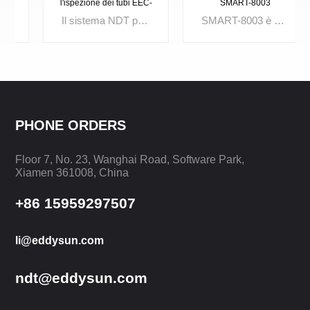
l'ispezione dei tubi EEC-
SMART-8003
2004S
Il sistema NDT per l'ispezione dei tubi EEC-2004S è progettato con test a correnti parassite (ECT), endoscopio, test sul campo remoto (RFT), test a bassa frequenza (LFT), memoria magnetica metallica (MMM) e perdita di flusso magnetico (MFL) sono tutti inclusi in questo strumento. Il design all-in-one rende il corpo piccolo con una forte funzionalità.
SMART-8003 è uno strumento di ispezione NDT portatile che include ECA, ispezione video, posizionamento satellitare, UT ad alta sensibilità/banda larga ad alta risoluzione, frequenza di scansione, RF, MIA. I risultati di diversi metodi di ispezione rendono gli ingegneri facili da analizzare e facili da verificare. Ciò aiuta ad ottenere una valutazione più oggettiva e vera.
PHONE ORDERS
SAPERNE DI
SAPERNE DI
Floor 7, No. 23, Wanghai Road, Software Park,
PIÙ
PIÙ
Xiamen 361008, China
+86 15959297507
li@eddysun.com
ndt@eddysun.com