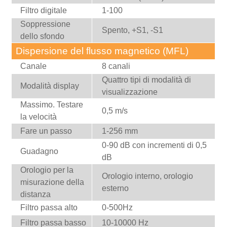
Filtro digitale
1-100
Soppressione
Spento, +S1, -S1
dello sfondo
Dispersione del flusso magnetico (MFL)
Canale
8 canali
Quattro tipi di modalità di
Modalità display
visualizzazione
Massimo. Testare
0,5 m/s
la velocità
Fare un passo
1-256 mm
0-90 dB con incrementi di 0,5
Guadagno
dB
Orologio per la
Orologio interno, orologio
misurazione della
esterno
distanza
Filtro passa alto
0-500Hz
Filtro passa basso
10-10000 Hz