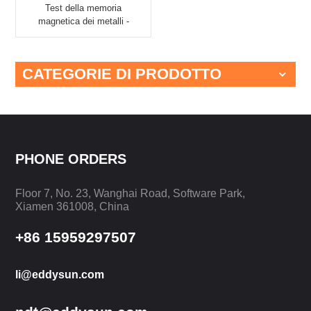
Test della memoria
magnetica dei metalli -
Concentrazione dello
stress EMS-2003C
CATEGORIE DI PRODOTTO
PHONE ORDERS
Floor 7, No. 23, Wanghai Road, Software Park,
Xiamen 361008, China
+86 15959297507
li@eddysun.com