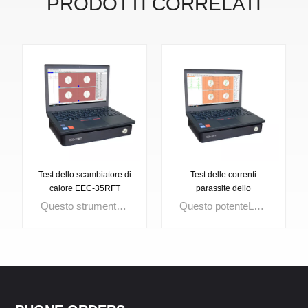
PRODOTTI CORRELATI
Test dello scambiatore di
Test delle correnti
calore EEC-35RFT
parassite dello
EDDYSUN
scambiatore di calore
Questo strumento è ampiamente utilizzato per testare scambiatori di calore, ispezionare piccole tubazioni, tubi di scambiatori di calore e tubi di caldaie, sia per acciaio al carbonio che per materiali non ferrosi.Le impostazioni di ispezione per diverse applicazioni possono essere memorizzate in file e richiamate semplicemente quando necessario. E diversi tipi di report possono essere generati per l'analisi e la registrazione.
Questo potenteLo strumento per il test delle correnti parassite dello scambiatore di calore è progettato con 2 canali, 2 frequenze, unità di miscelazione e mappatura della piastra tubiera. È ampiamente utilizzato per l'ispezione di piccole tubazioni, tubi di scambiatori di calore e tubi di caldaie dal diametro interno del tubo, principalmente per materiali non ferrosi.
EEC-35++