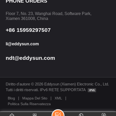
PHONE ORDERS
SAPERNE DI
SAPERNE DI
Floor 7, No. 23, Wanghai Road, Software Park,
PIÙ
PIÙ
Xiamen 361008, China
+86 15959297507
li@eddysun.com
ndt@eddysun.com
Diritto d'autore © 2026 Eddysun (Xiamen) Electronic Co., Ltd.
Tutti i diritti riservati. IPv6 RETE SUPPORTATA
|
|
|
Blog
Mappa Del Sito
XML
Politica Sulla Riservatezza