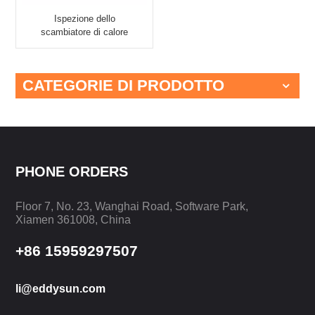
Ispezione dello
scambiatore di calore
ECT RFT EEC-39RFT+
CATEGORIE DI PRODOTTO
PHONE ORDERS
Floor 7, No. 23, Wanghai Road, Software Park,
Xiamen 361008, China
+86 15959297507
li@eddysun.com