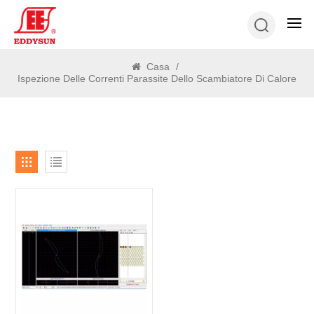
RICERCA
Casa
/
Ispezione Delle Correnti Parassite Dello Scambiatore Di Calore