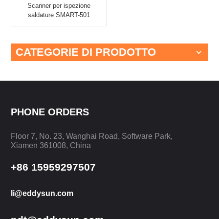
Scanner per ispezione
saldature SMART-501
CATEGORIE DI PRODOTTO
PHONE ORDERS
Floor 7, No. 23, Wanghai Road, Software Park,
Xiamen 361008, China
+86 15959297507
li@eddysun.com