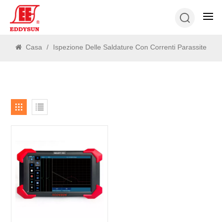
RICERCA
Casa
/
Ispezione Delle Saldature Con Correnti Parassite