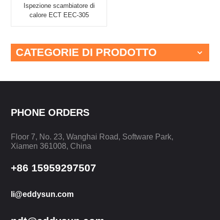
Ispezione scambiatore di
calore ECT EEC-305
EDDYSUN
CATEGORIE DI PRODOTTO
PHONE ORDERS
Floor 7, No. 23, Wanghai Road, Software Park,
Xiamen 361008, China
+86 15959297507
li@eddysun.com