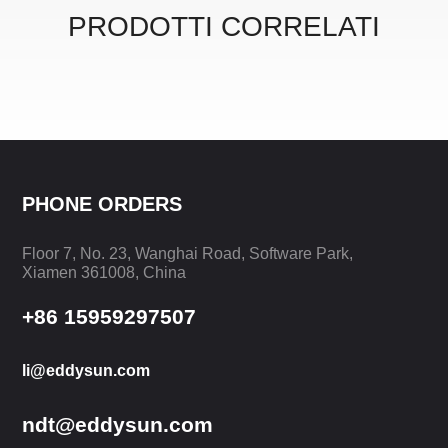
PRODOTTI CORRELATI
PHONE ORDERS
Floor 7, No. 23, Wanghai Road, Software Park,
Xiamen 361008, China
+86 15959297507
li@eddysun.com
ndt@eddysun.com